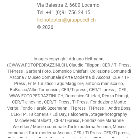
Via Balestra 2, 6600 Locarno
Tel: +41 (0)91 756 24 15
ticinotopten@gruppocdt.ch
©
2026
Images copyright: Adriano Heitmann,
(C)WWW.FOTOPEDRAZZINI.CH, Claudio Filipponi, CER / Ti-Press ,
Ti-Press , Garbani Foto, Domenico Chiefari , Collezione Comune di
Ascona / Museo Comunale d'Arte Moderna di Ascona, CER / Ti-
Press , Ente Turistico Lago Maggiore, antonio maniscalco,
BoBosco/Alfio Tommasini, CER/Ti-press , CER/Ti-press , , CER ,
WWW.FOTOPEDRAZZINI.CH, Domenico Chiefari, Renzo Dionigi,
CER/Ticinovino , CER/Ti-Press , Ti-Press , Fondazione Monte
Verità, Fondo Harald Szeemann., Ti-press , Ti-Press , , Andre Boss,
CER/TP , Falconeria / Edi Day, Falconeria , StagePhotography
Michele Montalbetti, CER/Ti-press , Fondazione Marianne
Werefkin / Museo comunale d'arte moderna Ascona, Museo
comunale d'arte moderna Ascona, CER / Ti-Press , CER/Ti-press ,