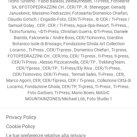
Ticino Turismo - Fabio Balassi, zweiaufreisen, Ti-Press, Fotoearte
SA, ©FOTOPEDRAZZINI.CH , CER/TP , R. Steinegger, Genadij
Januskevic, Massimo Pedrazzini, Fotoearte/Domenico Chiefari,
Claudio Gotsch / Engadin-Foto, CER/Ti-Press , © CER / Ti-Press /
Samuel Golay , CER , CER / Ti-Press, Aqua-Spa-Resort, Ti-Press, ,
TicinoTurismo, ¬©Ti-Press, Christian Guerra, ©Ti-Press, Daniele
Bianda, Falconeria / Andre Boss, CER/Ticinovino, Giardino
Botanico Isole di Brissago, Fondazione Ghisla Art Collection
Locarno , Ti-Press , CER/Ti-press , Domenico Chiefari , Ti-press,
FOTOPEDRAZZINI.CH , CER/ms, CER/ Ti-press , ti-Press, ti-press,
CER/Ti-Press , Alessio Pizzicannella, CER/TP , TrekkingTeam,
CER/Tipress , CER/TP , Ti-Press/Ely Riva , CER/Ti-Press,
CER/Ticinovino, CER/Ti-Press , Termali Salini, Ti-Press , CER,
Marco Agorri, CER, CER/Tipress, CER / Ti-press , Collezione Città di
Locarno, Fondazione Ghisla, CER/TP, Ti-press, TI-Press , Ti-Press ,
Foto Garbani, Ti-Press, Mario Boeni, MAGIC
MOUNTAINZONES/Michael Löb, Foto Studio 1
Privacy Policy
Cookie Policy
Le tue preferenze relative alla privacy