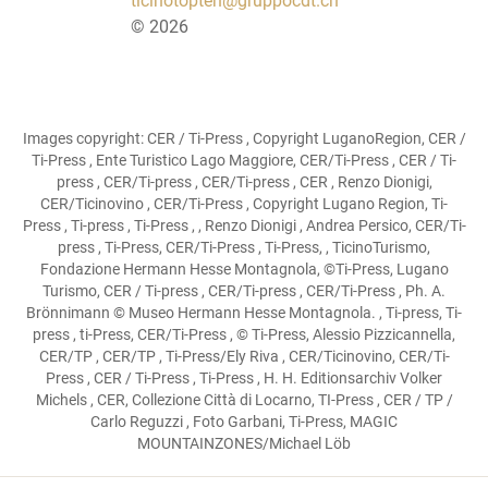
ticinotopten@gruppocdt.ch
©
2026
Images copyright: CER / Ti-Press , Copyright LuganoRegion, CER /
Ti-Press , Ente Turistico Lago Maggiore, CER/Ti-Press , CER / Ti-
press , CER/Ti-press , CER/Ti-press , CER , Renzo Dionigi,
CER/Ticinovino , CER/Ti-Press , Copyright Lugano Region, Ti-
Press , Ti-press , Ti-Press , , Renzo Dionigi , Andrea Persico, CER/Ti-
press , Ti-Press, CER/Ti-Press , Ti-Press, , TicinoTurismo,
Fondazione Hermann Hesse Montagnola, ©Ti-Press, Lugano
Turismo, CER / Ti-press , CER/Ti-press , CER/Ti-Press , Ph. A.
Brönnimann © Museo Hermann Hesse Montagnola. , Ti-press, Ti-
press , ti-Press, CER/Ti-Press , © Ti-Press, Alessio Pizzicannella,
CER/TP , CER/TP , Ti-Press/Ely Riva , CER/Ticinovino, CER/Ti-
Press , CER / Ti-Press , Ti-Press , H. H. Editionsarchiv Volker
Michels , CER, Collezione Città di Locarno, TI-Press , CER / TP /
Carlo Reguzzi , Foto Garbani, Ti-Press, MAGIC
MOUNTAINZONES/Michael Löb