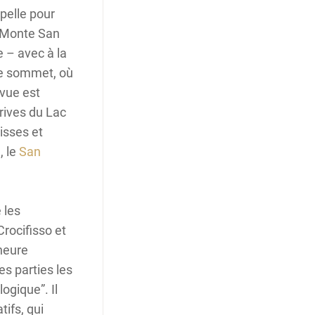
pelle pour
e Monte San
e – avec à la
le sommet, où
 vue est
 rives du Lac
isses et
, le
San
 les
rocifisso et
heure
es parties les
ogique”. Il
tifs, qui