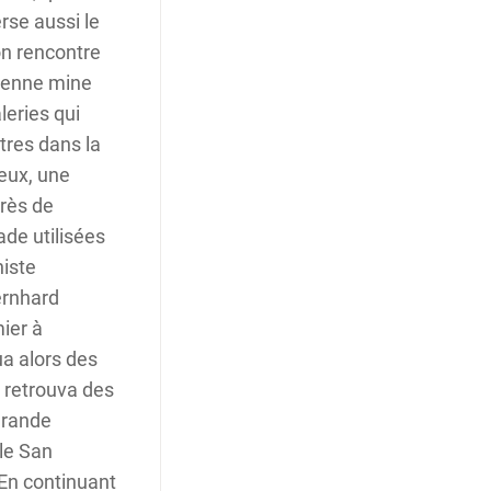
rse aussi le
on rencontre
cienne mine
leries qui
tres dans la
eux, une
près de
de utilisées
histe
ernhard
mier à
ua alors des
 retrouva des
grande
 le San
 En continuant