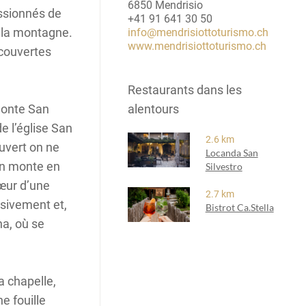
6850 Mendrisio
assionnés de
+41 91 641 30 50
e la montagne.
info@mendrisiottoturismo.ch
www.mendrisiottoturismo.ch
écouvertes
Restaurants dans les
Monte San
alentours
e l’église San
2.6 km
ouvert on ne
Locanda San
On monte en
Silvestro
œur d’une
2.7 km
ssivement et,
Bistrot Ca.Stella
na, où se
a chapelle,
e fouille