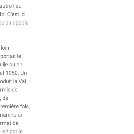
autre lieu
o. C’est ici
 qu’on appela
loin
portait le
uile ou en
et 1950. Un
oduit la Val
ermis de
, de
première fois,
 marche on
rmet de
isé par le