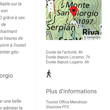
+
iable sur la
–
 son
O grâce à ses
 de
 charmant
ux heures de
© swisstopo
ivre à l’ouest
entier géo-
Durée de l’activité: 4h
Durée depuis Locarno: 7h
Durée depuis Lugano: 6h
iorgio
Plus d’informations
ar une belle
Tourist Office Mendrisio
Stazione FFS
ur admirer la