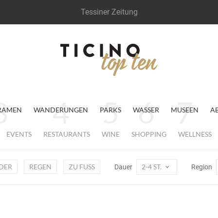
Tessiner Zeitung
RAMEN
WANDERUNGEN
PARKS
WASSER
MUSEEN
A
EVENTS
RESTAURANTS
WINE
SHOPPING
WELLNESS
DER
REGEN
ZU FUSS
2-4 ST.
Dauer
Region