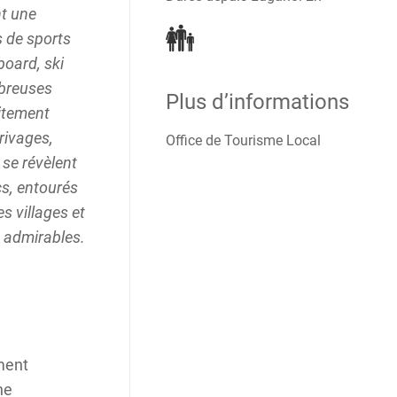
nt une
s de sports
board, ski
mbreuses
Plus d’informations
aitement
rivages,
Office de Tourisme Local
 se révèlent
cs, entourés
s villages et
 admirables.
ment
ne