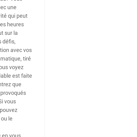
vec une
ité qui peut
ques heures
t sur la
 défis,
ition avec vos
atique, tiré
vous voyez
able est faite
ntrez que
s provoqués
Si vous
s pouvez
 ou le
ac en vous