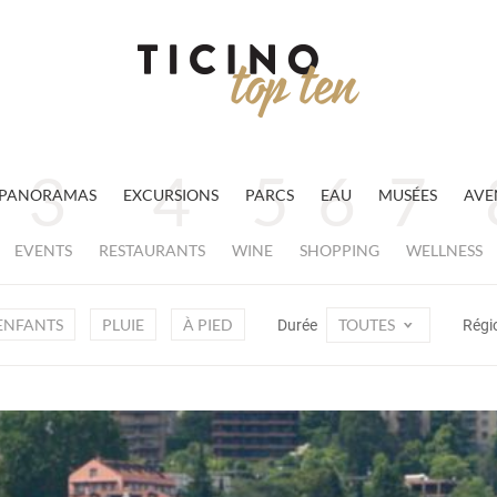
PANORAMAS
EXCURSIONS
PARCS
EAU
MUSÉES
AVE
EVENTS
RESTAURANTS
WINE
SHOPPING
WELLNESS
ENFANTS
PLUIE
À PIED
TOUTES
Durée
Régi