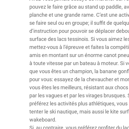
pouvez le faire grâce au stand up paddle, a
planche et une grande rame. C’est une activ
se faire seul ou en groupe; il suffit de quel
d’instruction pour pouvoir se déplacer debou
surface des lacs tessinois. Si vous aimez les
mettez-vous à l’épreuve et faites la compét
amis en montant sur un énorme canot pneum
à toute vitesse par un bateau à moteur. Si 
que vous êtes un champion, la banane gonfl
pour vous: essayez de la chevaucher et mo
vous êtes les meilleurs, résistant aux choc
par les vagues et par les virages brusques. 
préférez les activités plus athlétiques, vou
tenter le ski nautique, mais aussi le kite surf
wakeboard.
Si, au contraire, vous préférez profiter du l