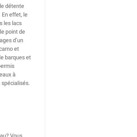
de détente
 En effet, le
 les lacs
le point de
ages d’un
carno et
de barques et
permis
teaux à
 spécialisés.
eau? Vous