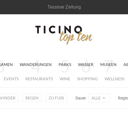
Tessiner Zeitung
RAMEN
WANDERUNGEN
PARKS
WASSER
MUSEEN
A
EVENTS
RESTAURANTS
WINE
SHOPPING
WELLNESS
KINDER
REGEN
ZU FUSS
ALLE
Dauer
Regi