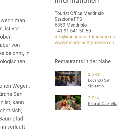
Informationen
Tourist Office Mendrisio
Stazione FFS
rs wenn man
6850 Mendrisio
, ist vor
+41 91 641 30 50
 oben
info@mendrisiottoturismo.ch
www.mendrisiottoturismo.ch
aber von
s belohnt, in
äologischen
Restaurants in der Nähe
2.6 km
Locanda San
denen Wegen.
Silvestro
Kirche San
2.7 km
n ist, kann
Bistrot Ca.Stella
ohnt sich).
n Saumpfad
nn verläuft