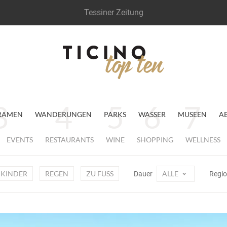
Tessiner Zeitung
RAMEN
WANDERUNGEN
PARKS
WASSER
MUSEEN
A
EVENTS
RESTAURANTS
WINE
SHOPPING
WELLNESS
KINDER
REGEN
ZU FUSS
ALLE
Dauer
Regi