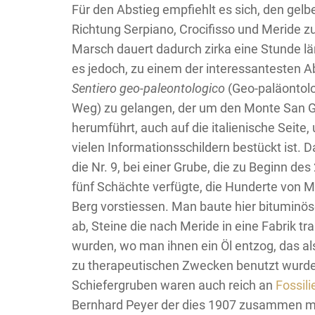
Für den Abstieg empfiehlt es sich, den gelb
Richtung Serpiano, Crocifisso und Meride zu
Marsch dauert dadurch zirka eine Stunde lä
es jedoch, zu einem der interessantesten A
Sentiero geo-paleontologico
(Geo-paläontol
Weg) zu gelangen, der um den Monte San G
herumführt, auch auf die italienische Seite,
vielen Informationsschildern bestückt ist. Da
die Nr. 9, bei einer Grube, die zu Beginn des
fünf Schächte verfügte, die Hunderte von M
Berg vorstiessen. Man baute hier bituminös
ab, Steine die nach Meride in eine Fabrik tra
wurden, wo man ihnen ein Öl entzog, das als
zu therapeutischen Zwecken benutzt wurde
Schiefergruben waren auch reich an
Fossili
Bernhard Peyer der dies 1907 zusammen m