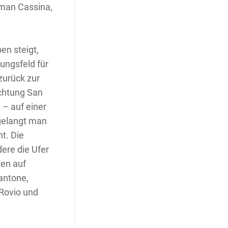
 man Cassina,
en steigt,
ungsfeld für
zurück zur
ichtung San
– auf einer
 gelangt man
ht. Die
dere die Ufer
ten auf
antone,
 Rovio und