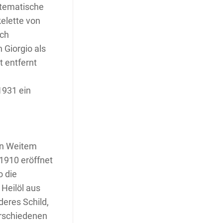
stematische
elette von
lch
 Giorgio als
t entfernt
1931 ein
on Weitem
 1910 eröffnet
 die
Heilöl aus
deres Schild,
erschiedenen