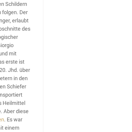
en Schildern
 folgen. Der
nger, erlaubt
bschnitte des
ogischer
iorgio
 und mit
s erste ist
 20. Jhd. über
etern in den
en Schiefer
nsportiert
 Heilmittel
. Aber diese
en
. Es war
it einem