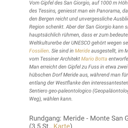
Vom Gipfel des San Giorgio, auf 1000 m Hö
des Tessins, geniesst man ein Panorama, d
den Bergen reicht und unvergessliche Ausbli
Region schenkt. Aber der San Giorgio kann s
hauptsächlich rühmen, dass er zum bedeut
Weltkulturerbe der UNESCO gehört wegen se
Fossilien
. Sie sind in
Meride
ausgestellt, im
vom Tessiner Architekt
Mario Botta
entworfe
Man erreicht den Gipfel zu Fuss in etwa zw
hübschen Dorf Meride aus, während man für
entlang der Westflanke den interessantesten 
Sentiero geo-paleontologico
(Geopaläontolo
Weg), wählen kann.
Rundgang: Meride - Monte San G
(3.5 St.,
Karte
)