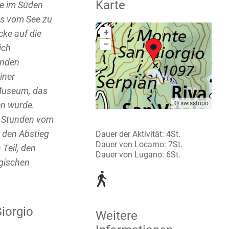
Karte
he im Süden
as vom See zu
+
cke auf die
–
ich
enden
iner
 Museum, das
n wurde.
© swisstopo
ei Stunden vom
 den Abstieg
Dauer der Aktivität: 4St.
Dauer von Locarno: 7St.
Teil, den
Dauer von Lugano: 6St.
gischen
iorgio
Weitere