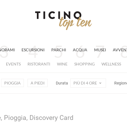
NORAMI
ESCURSIONI
PARCHI
ACQUA
MUSEI
AVVEN
EVENTS
RISTORANTI
WINE
SHOPPING
WELLNESS
PIOGGIA
A PIEDI
PIÙ DI 4 ORE
Durata
Region
e, Pioggia, Discovery Card