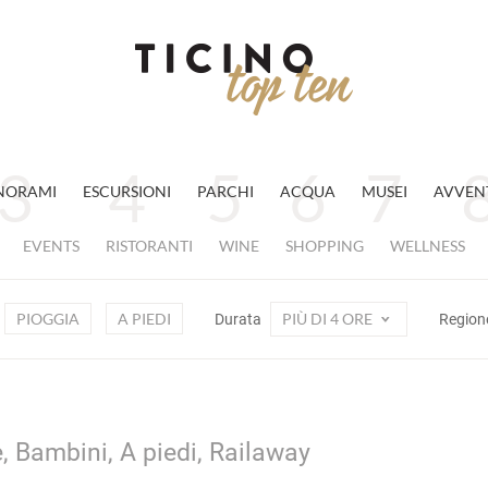
NORAMI
ESCURSIONI
PARCHI
ACQUA
MUSEI
AVVEN
EVENTS
RISTORANTI
WINE
SHOPPING
WELLNESS
PIOGGIA
A PIEDI
PIÙ DI 4 ORE
Durata
Region
e, Bambini, A piedi, Railaway