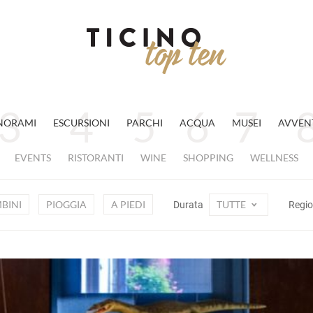
NORAMI
ESCURSIONI
PARCHI
ACQUA
MUSEI
AVVEN
EVENTS
RISTORANTI
WINE
SHOPPING
WELLNESS
BINI
PIOGGIA
A PIEDI
TUTTE
Durata
Regi