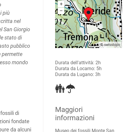
+
o
–
i più
critta nel
el San Giorgio
le stato di
vasto pubblico
© swisstopo
e permette
plesso mondo
Durata dell'attività: 2h
Durata da Locarno: 5h
Durata da Lugano: 3h
Maggiori
ossili di
informazioni
zioni fondate
pure da alcuni
Museo dei fossili Monte San