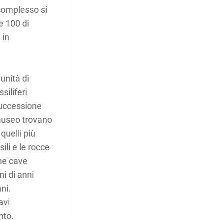
l complesso si
re 100 di
 in
unità di
siliferi
successione
 museo trovano
quelli più
ili e le rocce
ine cave
ni di anni
ni.
avi
nto.