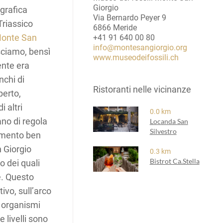
Giorgio
 grafica
Via Bernardo Peyer 9
Triassico
6866 Meride
onte San
+41 91 640 00 80
info@montesangiorgio.org
ciamo, bensì
www.museodeifossili.ch
ente era
nchi di
Ristoranti nelle vicinanze
perto,
 altri
0.0 km
no di regola
Locanda San
Silvestro
momento ben
n Giorgio
0.3 km
Bistrot Ca.Stella
o dei quali
e. Questo
ivo, sull’arco
di organismi
e livelli sono