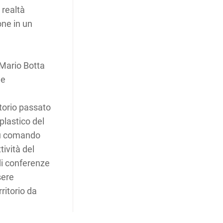
 realtà
one in un
 Mario Botta
de
ritorio passato
lastico del
su comando
tività del
i conferenze
sere
ritorio da