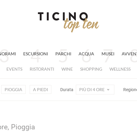
NORAMI
ESCURSIONI
PARCHI
ACQUA
MUSEI
AVVEN
EVENTS
RISTORANTI
WINE
SHOPPING
WELLNESS
PIOGGIA
A PIEDI
PIÙ DI 4 ORE
Durata
Region
ore, Pioggia