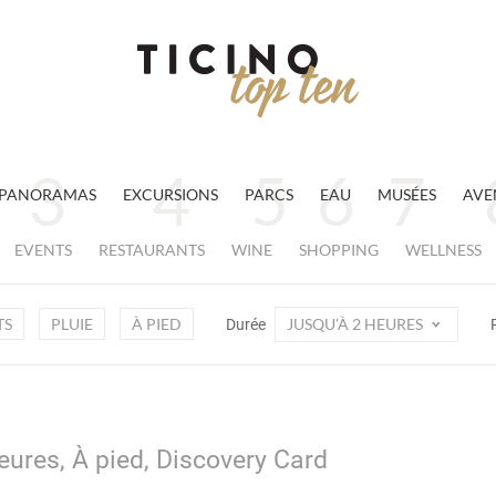
PANORAMAS
EXCURSIONS
PARCS
EAU
MUSÉES
AVE
EVENTS
RESTAURANTS
WINE
SHOPPING
WELLNESS
TS
PLUIE
À PIED
JUSQU’À 2 HEURES
Durée
eures, À pied, Discovery Card