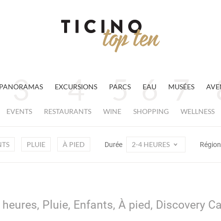
PANORAMAS
EXCURSIONS
PARCS
EAU
MUSÉES
AVE
EVENTS
RESTAURANTS
WINE
SHOPPING
WELLNESS
NTS
PLUIE
À PIED
2-4 HEURES
Durée
Régio
 heures, Pluie, Enfants, À pied, Discovery C