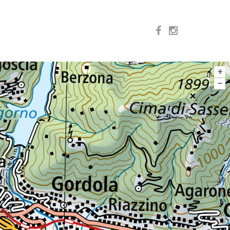
+
–
NTURE
EXPÉRIENCES
SPÉCIALITÉS
TOUTES
on
 del Ticino SA
o