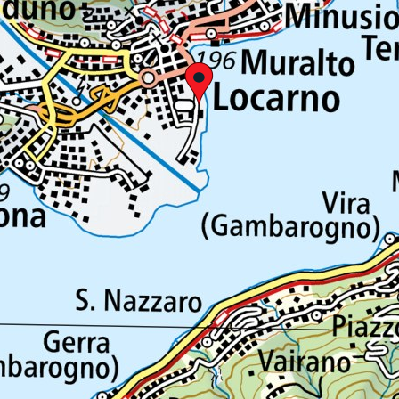
Tel: +41 (0)91 756 24 15
ticinotopten@gruppocdt.ch
©
2026
acy Policy
Cookie Policy
Vos préférences en matière de pri