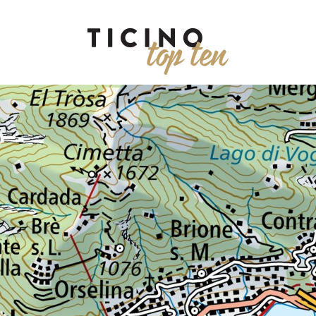
PANORAMAS
EXCURSIONS
PARCS
EAU
MUSÉES
AVE
EVENTS
RESTAURANTS
WINE
SHOPPING
WELLNESS
ENFANTS
PLUIE
À PIED
TOUTES
Durée
Régi
Società editrice del Corriere
Via Balestra 2, 6600 Locarn