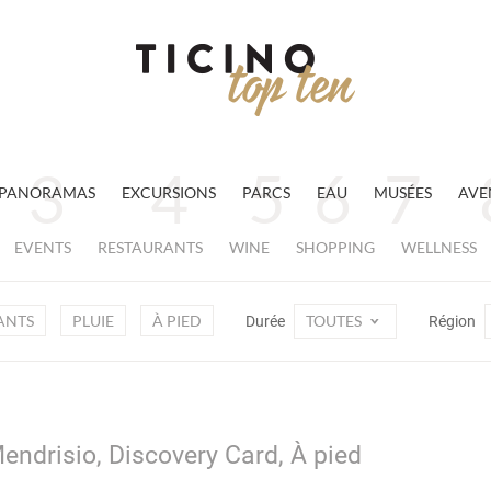
PANORAMAS
EXCURSIONS
PARCS
EAU
MUSÉES
AVE
EVENTS
RESTAURANTS
WINE
SHOPPING
WELLNESS
ANTS
PLUIE
À PIED
TOUTES
Durée
Région
endrisio, Discovery Card, À pied