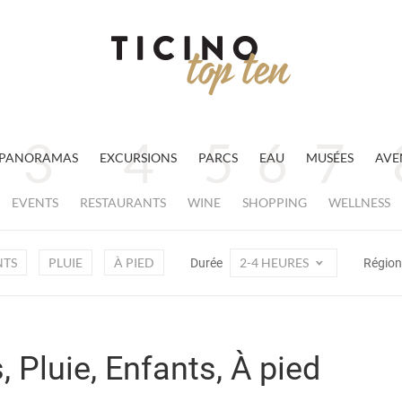
PANORAMAS
EXCURSIONS
PARCS
EAU
MUSÉES
AVE
EVENTS
RESTAURANTS
WINE
SHOPPING
WELLNESS
NTS
PLUIE
À PIED
2-4 HEURES
Durée
Régio
, Pluie, Enfants, À pied