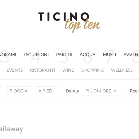
NORAMI
ESCURSIONI
PARCHI
ACQUA
MUSEI
AVVEN
EVENTS
RISTORANTI
WINE
SHOPPING
WELLNESS
PIOGGIA
A PIEDI
PIÙ DI 4 ORE
Durata
Reg
Railaway