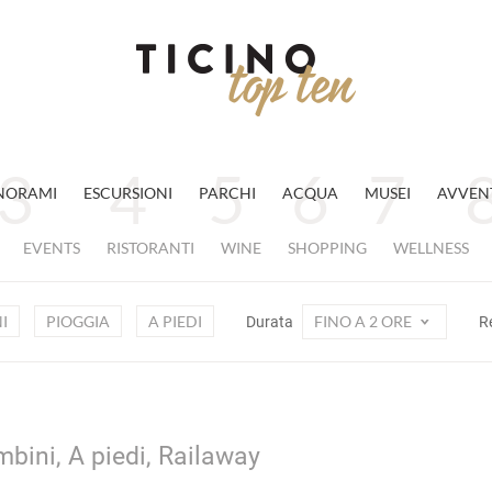
NORAMI
ESCURSIONI
PARCHI
ACQUA
MUSEI
AVVEN
EVENTS
RISTORANTI
WINE
SHOPPING
WELLNESS
I
PIOGGIA
A PIEDI
FINO A 2 ORE
Durata
R
mbini, A piedi, Railaway