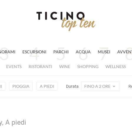
NORAMI
ESCURSIONI
PARCHI
ACQUA
MUSEI
AVVEN
EVENTS
RISTORANTI
WINE
SHOPPING
WELLNESS
I
PIOGGIA
A PIEDI
FINO A 2 ORE
Durata
R
, A piedi