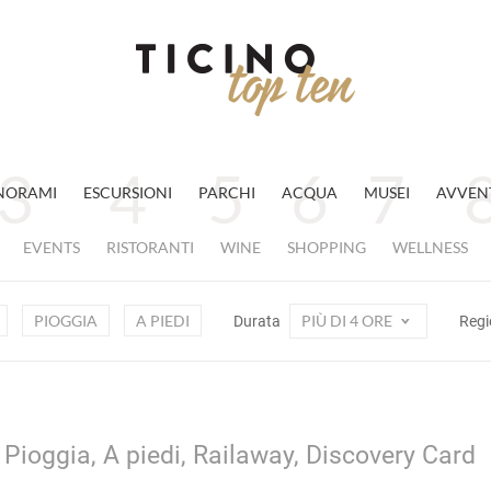
NORAMI
ESCURSIONI
PARCHI
ACQUA
MUSEI
AVVEN
EVENTS
RISTORANTI
WINE
SHOPPING
WELLNESS
PIOGGIA
A PIEDI
PIÙ DI 4 ORE
Durata
Reg
 Pioggia, A piedi, Railaway, Discovery Card