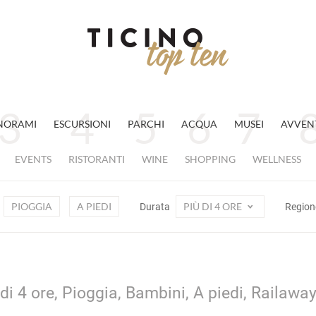
NORAMI
ESCURSIONI
PARCHI
ACQUA
MUSEI
AVVEN
EVENTS
RISTORANTI
WINE
SHOPPING
WELLNESS
PIOGGIA
A PIEDI
PIÙ DI 4 ORE
Durata
Regio
 di 4 ore, Pioggia, Bambini, A piedi, Railawa