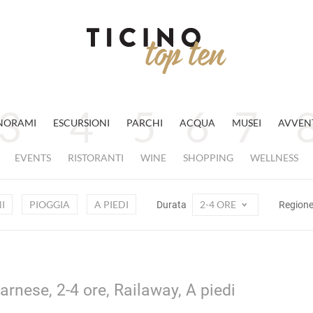
NORAMI
ESCURSIONI
PARCHI
ACQUA
MUSEI
AVVEN
EVENTS
RISTORANTI
WINE
SHOPPING
WELLNESS
I
PIOGGIA
A PIEDI
2-4 ORE
Durata
Region
arnese, 2-4 ore, Railaway, A piedi