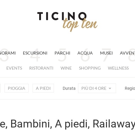
NORAMI
ESCURSIONI
PARCHI
ACQUA
MUSEI
AVVEN
EVENTS
RISTORANTI
WINE
SHOPPING
WELLNESS
PIOGGIA
A PIEDI
PIÙ DI 4 ORE
Durata
Regi
e, Bambini, A piedi, Railawa