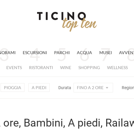
NORAMI
ESCURSIONI
PARCHI
ACQUA
MUSEI
AVVEN
EVENTS
RISTORANTI
WINE
SHOPPING
WELLNESS
PIOGGIA
A PIEDI
FINO A 2 ORE
Durata
Regio
 ore, Bambini, A piedi, Rail