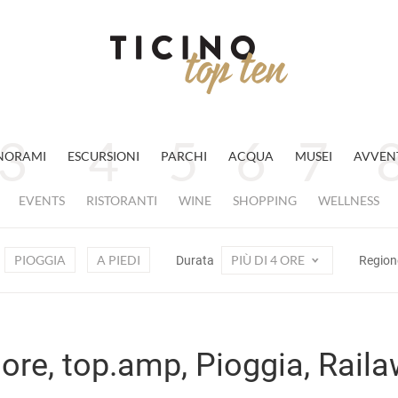
NORAMI
ESCURSIONI
PARCHI
ACQUA
MUSEI
AVVEN
EVENTS
RISTORANTI
WINE
SHOPPING
WELLNESS
PIOGGIA
A PIEDI
PIÙ DI 4 ORE
Durata
Regio
4 ore, top.amp, Pioggia, Rail