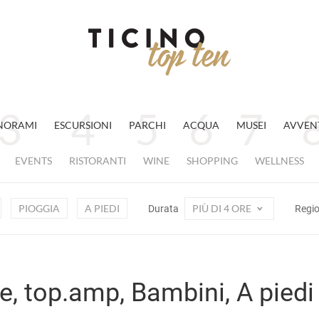
NORAMI
ESCURSIONI
PARCHI
ACQUA
MUSEI
AVVEN
EVENTS
RISTORANTI
WINE
SHOPPING
WELLNESS
PIOGGIA
A PIEDI
PIÙ DI 4 ORE
Durata
Regi
re, top.amp, Bambini, A piedi