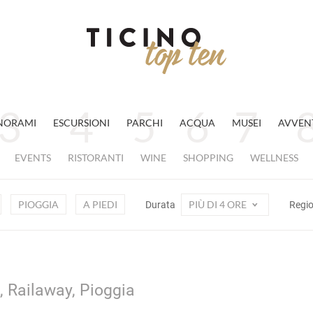
NORAMI
ESCURSIONI
PARCHI
ACQUA
MUSEI
AVVEN
EVENTS
RISTORANTI
WINE
SHOPPING
WELLNESS
PIOGGIA
A PIEDI
PIÙ DI 4 ORE
Durata
Regi
, Railaway, Pioggia