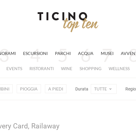
NORAMI
ESCURSIONI
PARCHI
ACQUA
MUSEI
AVVEN
EVENTS
RISTORANTI
WINE
SHOPPING
WELLNESS
BINI
PIOGGIA
A PIEDI
TUTTE
Durata
Regi
overy Card, Railaway