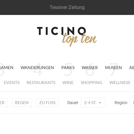
Tessiner Zeitung
RAMEN
WANDERUNGEN
PARKS
WASSER
MUSEEN
A
EVENTS
RESTAURANTS
WINE
SHOPPING
WELLNESS
ER
REGEN
ZU FUSS
2-4 ST.
Dauer
Region