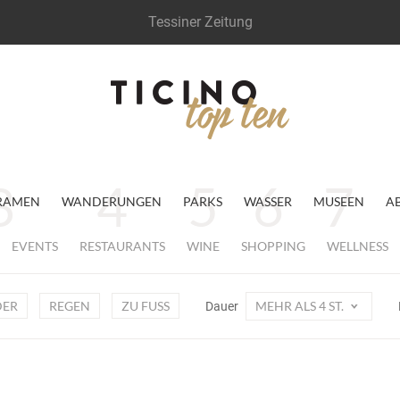
Tessiner Zeitung
RAMEN
WANDERUNGEN
PARKS
WASSER
MUSEEN
A
EVENTS
RESTAURANTS
WINE
SHOPPING
WELLNESS
DER
REGEN
ZU FUSS
MEHR ALS 4 ST.
Dauer