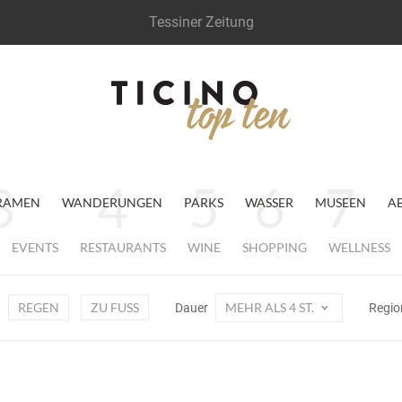
Tessiner Zeitung
RAMEN
WANDERUNGEN
PARKS
WASSER
MUSEEN
A
EVENTS
RESTAURANTS
WINE
SHOPPING
WELLNESS
REGEN
ZU FUSS
MEHR ALS 4 ST.
Dauer
Regi