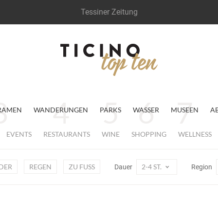
Tessiner Zeitung
RAMEN
WANDERUNGEN
PARKS
WASSER
MUSEEN
A
EVENTS
RESTAURANTS
WINE
SHOPPING
WELLNESS
DER
REGEN
ZU FUSS
2-4 ST.
Dauer
Region