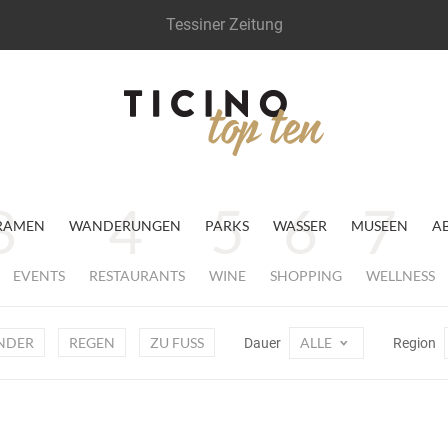
Tessiner Zeitung
RAMEN
WANDERUNGEN
PARKS
WASSER
MUSEEN
A
EVENTS
RESTAURANTS
WINE
SHOPPING
WELLNESS
NDER
REGEN
ZU FUSS
ALLE
Dauer
Region