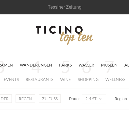
Tessiner Zeitung
RAMEN
WANDERUNGEN
PARKS
WASSER
MUSEEN
A
EVENTS
RESTAURANTS
WINE
SHOPPING
WELLNESS
NDER
REGEN
ZU FUSS
2-4 ST.
Dauer
Region