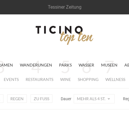
Tessiner Zeitung
RAMEN
WANDERUNGEN
PARKS
WASSER
MUSEEN
A
EVENTS
RESTAURANTS
WINE
SHOPPING
WELLNESS
R
REGEN
ZU FUSS
MEHR ALS 4 ST.
Dauer
Re