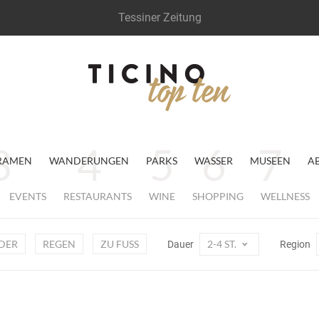
Tessiner Zeitung
RAMEN
WANDERUNGEN
PARKS
WASSER
MUSEEN
A
EVENTS
RESTAURANTS
WINE
SHOPPING
WELLNESS
DER
REGEN
ZU FUSS
2-4 ST.
Dauer
Region