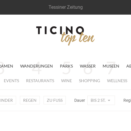
Tessiner Zeitung
RAMEN
WANDERUNGEN
PARKS
WASSER
MUSEEN
A
EVENTS
RESTAURANTS
WINE
SHOPPING
WELLNESS
INDER
REGEN
ZU FUSS
BIS 2 ST.
Dauer
Reg