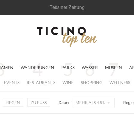
Tessiner Zeitung
RAMEN
WANDERUNGEN
PARKS
WASSER
MUSEEN
A
EVENTS
RESTAURANTS
WINE
SHOPPING
WELLNESS
REGEN
ZU FUSS
MEHR ALS 4 ST.
Dauer
Regi