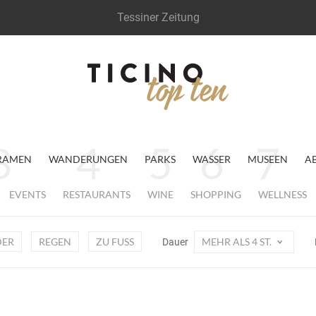
Tessiner Zeitung
RAMEN
WANDERUNGEN
PARKS
WASSER
MUSEEN
A
EVENTS
RESTAURANTS
WINE
SHOPPING
WELLNESS
DER
REGEN
ZU FUSS
MEHR ALS 4 ST.
Dauer