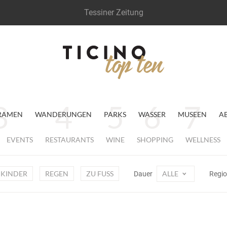
Tessiner Zeitung
RAMEN
WANDERUNGEN
PARKS
WASSER
MUSEEN
A
EVENTS
RESTAURANTS
WINE
SHOPPING
WELLNESS
KINDER
REGEN
ZU FUSS
ALLE
Dauer
Regi