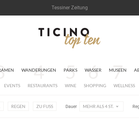
Tessiner Zeitung
RAMEN
WANDERUNGEN
PARKS
WASSER
MUSEEN
A
EVENTS
RESTAURANTS
WINE
SHOPPING
WELLNESS
R
REGEN
ZU FUSS
MEHR ALS 4 ST.
Dauer
Re