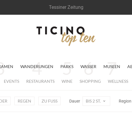
Tessiner Zeitung
RAMEN
WANDERUNGEN
PARKS
WASSER
MUSEEN
A
EVENTS
RESTAURANTS
WINE
SHOPPING
WELLNESS
DER
REGEN
ZU FUSS
BIS 2 ST.
Dauer
Regio