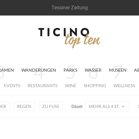
Tessiner Zeitung
RAMEN
WANDERUNGEN
PARKS
WASSER
MUSEEN
A
EVENTS
RESTAURANTS
WINE
SHOPPING
WELLNESS
DER
REGEN
ZU FUSS
MEHR ALS 4 ST.
Dauer