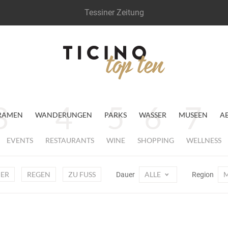
Tessiner Zeitung
RAMEN
WANDERUNGEN
PARKS
WASSER
MUSEEN
A
EVENTS
RESTAURANTS
WINE
SHOPPING
WELLNESS
DER
REGEN
ZU FUSS
ALLE
M
Dauer
Region