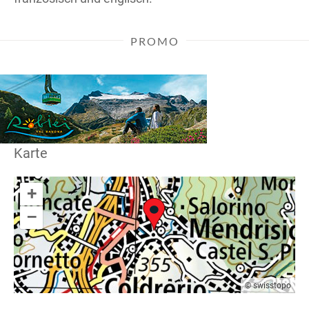
PROMO
Karte
+
–
© swisstopo