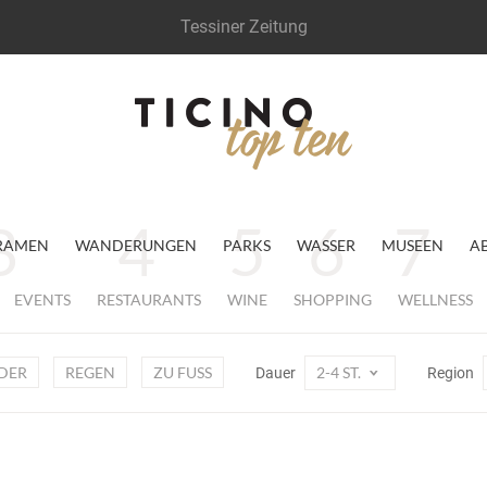
Tessiner Zeitung
RAMEN
WANDERUNGEN
PARKS
WASSER
MUSEEN
A
EVENTS
RESTAURANTS
WINE
SHOPPING
WELLNESS
DER
REGEN
ZU FUSS
2-4 ST.
Dauer
Region