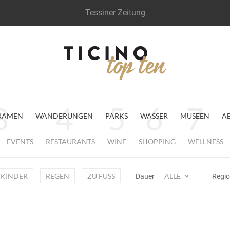
Tessiner Zeitung
RAMEN
WANDERUNGEN
PARKS
WASSER
MUSEEN
A
EVENTS
RESTAURANTS
WINE
SHOPPING
WELLNESS
KINDER
REGEN
ZU FUSS
ALLE
Dauer
Regi